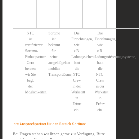
NTC
Sortimo
Die
Die
ist
ist
Einrichtungen,
Einrichtungen,
zertifizierter
bekannt
wie
wie
Sortimo-
für
z.B.
z.B.
Einbaupartner.
seine
Ladungssicherungssysteme,
Ladungssicherungssysteme,
Gern
ausgeklügelten
baut
baut
beraten
mobilen
die
die
wir Sie
Transportlösungen.
NTC-
NTC-
bzgl.
Crew
Crew
der
in der
in der
Möglichkeiten.
Werkstatt
Werkstatt
in
in
Erfurt
Erfurt
ein.
ein.
Ihre Ansprechpartner für den Bereich Sortimo:
Bei Fragen stehen wir Ihnen gerne zur Verfügung. Bitte